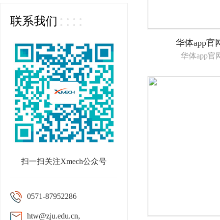
联系我们
华体app
华体app
扫一扫关注Xmech公众号
0571-87952286
htw@zju.edu.cn,