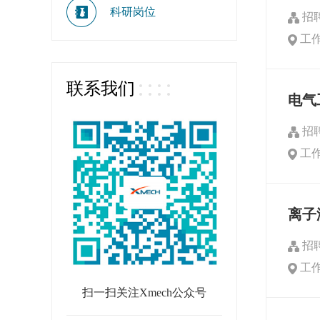
科研岗位
招
工
联系我们
电气
招
工
离子
招
工
扫一扫关注Xmech公众号