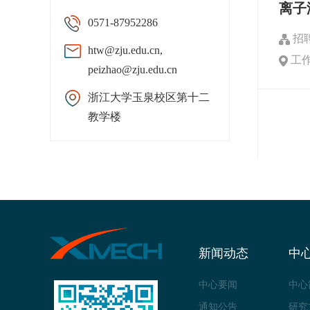
离子
0571-87952286
招
htw@zju.edu.cn,
工
peizhao@zju.edu.cn
浙江大学玉泉校区第十二
教学楼
新闻动态
中
中心要闻
中心
通知公告
研究