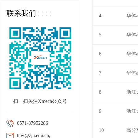
联系我们
4
华体
5
华体
6
华体
7
华体
8
浙江
扫一扫关注Xmech公众号
9
浙江
0571-87952286
10
高分
htw@zju.edu.cn,