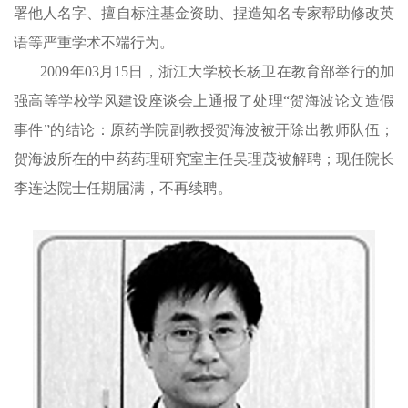
署他人名字、擅自标注基金资助、捏造知名专家帮助修改英
语等严重学术不端行为。
2009年03月15日，浙江大学校长杨卫在教育部举行的加
强高等学校学风建设座谈会上通报了处理“贺海波论文造假
事件”的结论：原药学院副教授贺海波被开除出教师队伍；
贺海波所在的中药药理研究室主任吴理茂被解聘；现任院长
李连达院士任期届满，不再续聘。