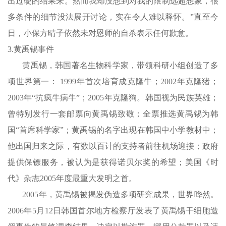
出过硬的结果来。然而我却没想到对我的限制远超想象，很
多条件的细节没法展开讨论，实在令人难以释怀。”直至今
日，小保方晴子依然未对恩师的自杀表示任何歉意。
3.黄禹锡事件
黄禹锡，韩国著名生物科学家，带领科研小组创造了多
项世界第一： 1999年首次培育成克隆牛；2002年克隆猪；
2003年“抗疯牛病牛”；2005年克隆狗。韩国视为民族英雄；
曾特别发行一套邮票向黄禹锡致敬；全票推选黄禹锡为韩
国“首席科学家”；黄禹锡的名字出现在韩国中小学教材中；
他出国归来之际，有数以百计的支持者前往机场迎接；政府
提供保镖服务，被认为是获得诺贝尔奖的希望；美国《时
代》杂志2005年度最重大发明之首。
2005年，黄禹锡被揭发伪造多项研究成果，世界哗然。
2006年5月12日韩国首尔地方检察厅发表了黄禹锡干细胞造