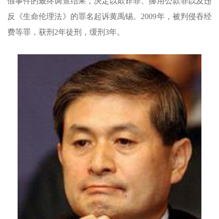
假事件的最终调查结果，决定以欺诈罪、挪用公款罪以及违
反《生命伦理法》的罪名起诉黄禹锡。2009年，被判侵吞经
费等罪，获刑2年徒刑，缓刑3年。